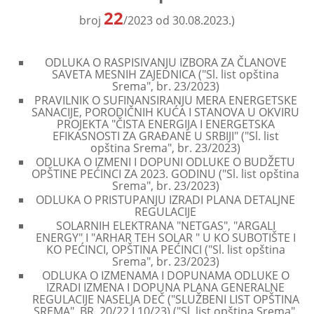
22
broj
/2023 od 30.08.2023.)
ODLUKA O RASPISIVANJU IZBORA ZA ČLANOVE
SAVETA MESNIH ZAJEDNICA ("Sl. list opština
Srema", br. 23/2023)
PRAVILNIK O SUFINANSIRANJU MERA ENERGETSKE
SANACIJE, PORODIČNIH KUĆA I STANOVA U OKVIRU
PROJEKTA "ČISTA ENERGIJA I ENERGETSKA
EFIKASNOSTI ZA GRAĐANE U SRBIJI" ("Sl. list
opština Srema", br. 23/2023)
ODLUKA O IZMENI I DOPUNI ODLUKE O BUDŽETU
OPŠTINE PEĆINCI ZA 2023. GODINU ("Sl. list opština
Srema", br. 23/2023)
ODLUKA O PRISTUPANJU IZRADI PLANA DETALJNE
REGULACIJE
SOLARNIH ELEKTRANA "NETGAS", "ARGALI
ENERGY" I "ARHAR TEH SOLAR " U KO SUBOTIŠTE I
KO PEĆINCI, OPŠTINA PEĆINCI ("Sl. list opština
Srema", br. 23/2023)
ODLUKA O IZMENAMA I DOPUNAMA ODLUKE O
IZRADI IZMENA I DOPUNA PLANA GENERALNE
REGULACIJE NASELJA DEČ ("SLUŽBENI LIST OPŠTINA
SREMA", BR. 20/22 I 10/23) ("Sl. list opština Srema",