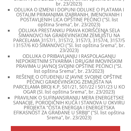
br. 23/2023)
ODLUKA O IZMENI I DOPUNI ODLUKE O PLATAMA I
OSTALIM PRIMANJIMA IZABRANIH, IMENOVANIH I
POSTAVLJENIH LICA OPŠTINE PEĆINCI ("Sl. list
opština Srema", br. 23/2023)
ODLUKA PRESTANKU PRAVA KORIŠĆENJA SELA
ŠIMANOVCI NA GRAĐEVINSKOM ZEMLJIŠTU NA
PARCELAMA 3157/1, 3157/2, 3157/3, 3157/4, 3157/5
I 3157/6 KO ŠIMANOVCI ("Sl. list opština Srema", br.
23/2023)
ODLUKA O PRIBAVLJANJU I RASPOLAGANJU
NEPOKRETNIM STVARIMA I DRUGIM IMOVINSKIM
PRAVIMA U JAVNOJ SVOJINI OPŠTINE PEĆINCI ("Sl.
list opština Srema", br. 23/2023)
REŠENJE O OTUĐENJU IZ JAVNE SVOJINE OPŠTINE
PEĆINCI GRAĐEVINSKOG ZEMLJIŠTA NA
PARCELAMA BROJ K.P. 501/21, 501/22 I 501/23 U KO
OGAR (Sl. list opština Srema", br. 23/2023)
PRAVILNIK O SUFINANSIRANJU MERA ENERGETSKE
SANACIJE, PORODIČNIH KUĆA I STANOVA U OKVIRU
PROJEKTA "ČISTA ENERGIJA I ENERGETSKA
EFIKASNOST ZA GRAĐANE U SRBIJI" ("Sl. list opština
Srema", br. 23/2023)