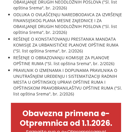
OBAVLJANJE DRUGIH NEODLOŽNIH POSLOVA ("Sl. list
opština Srema", br. 2/2026)
ODLUKA O OVLAŠĆENJU NAREDBODAVCA ZA IZVRŠENJE
FINANSIJSKOG PLANA MESNE ZAJEDNICE I ZA
OBAVLJANJE DRUGIH NEODLOŽNIH POSLOVA ("Sl. list
opština Srema", br. 2/2026)
REŠENJE O KONSTATOVANJU PRESTANKA MANDATA
KOMISIJE ZA URBANISTIČKE PLANOVE OPŠTINE RUMA
("Sl. list opština Srema", br. 2/2026)
REŠENJE O OBRAZOVANJU KOMISIJE ZA PLANOVE
OPŠTINE RUMA ("Sl. list opština Srema", br. 2/2026)
PRAVILNIK O IZMENAMA I DOPUNAMA PRAVILNIKA O
UNUTRAŠNJEM UREĐENJU I SISTEMATIZACIJI RADNIH
MESTA U OPŠTINSKOJ UPRAVI OPŠTINE RUMA I
OPŠTINSKOM PRAVOBRANILAŠTVU OPŠTINE RUMA ("Sl.
list opština Srema", br. 2/2026)
Obavezna primena e-
Otpremnica od 1.1.2026.
Saznajte sve o e-Otpremnicama!