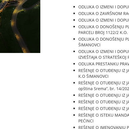
ODLUKA O IZMENI I DOPU
ODLUKA O ZAVRŠNOM RAČ
ODLUKA O IZMENI I DOPU
ODLUKA O DONOŠENJU PL
PARCELI BROJ 1122/2 K.O
ODLUKA O DONOŠENJU PLAN
ŠIMANOVCI
ODLUKA O IZMENI I DOPU
IZVEŠTAJA O STRATEŠKOJ
ODLUKA PRESTANKU PRAVA
REŠENJE O OTUĐENJU IZ J
K.O ŠIMANOVCI
REŠENJE O OTUĐENJU IZ JA
opština Srema”, br. 14/202
REŠENJE O OTUĐENJU IZ J
REŠENJE O OTUĐENJU IZ J
REŠENJE O OTUĐENJU IZ J
REŠENJE O ISTEKU MANDA
PEĆINCI
REŠENJE O IMENOVANJU P