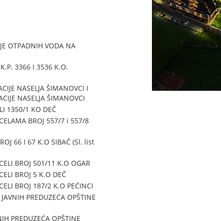
JE OTPADNIH VODA NA
P. 3366 I 3536 K.O.
IJE NASELJA ŠIMANOVCI I
CIJE NASELJA ŠIMANOVCI
I 1350/1 KO DEČ
ELAMA BROJ 557/7 i 557/8
6 I 67 K.O SIBAČ (Sl. list
ELI BROJ 501/11 K.O OGAR
ELI BROJ 5 K.O DEČ
ELI BROJ 187/2 K.O PEĆINCI
 JAVNIH PREDUZEĆA OPŠTINE
NIH PREDUZEĆA OPŠTINE