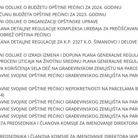
NI ODLUKE O BUDŽETU OPŠTINE PEĆINCI ZA 2024. GODINU
UNU BUDŽETA OPŠTINE PEĆINCI ZA 2023. GODINU
NI ODLUKE O ORGANIZACIJI OPŠTINSKE UPRAVE
ANA DETALJNE REGULACIJE KOMPLEKSA UREĐAJA ZA PREČIŠĆAVAN
. OBREŽ OPŠTINA PEĆINCI
A DETALJNE REGULACIJE ZA K.P. 2327 K.O. ŠIMANOVCI I DELOVE K.
NI ODLUKE O IZRADI IZMENA I DOPUNA PLANA GENERALNE REGULAC
 PROCENI UTICAJA NA ŽIVOTNU SREDINU PLANA GENERALNE REGULA
 KORIŠĆENJA SELA DEČ NA GRAĐEVINSKOM ZEMLJIŠTU NA PARCEL
AVNE SVOJINE OPŠTINE PEĆINCI GRAĐEVINSKOG ZEMLJIŠTA NA PARC
VNE SVOJINE OPŠTINE PEĆINCI NEPOKRETNOSTI NA PARCELAMA BROJ 6
4)
AVNE SVOJINE OPŠTINE PEĆINCI GRAĐEVINSKOG ZEMLJIŠTA NA PARC
AVNE SVOJINE OPŠTINE PEĆINCI GRAĐEVINSKOG ZEMLJIŠTA NA PARC
AVNE SVOJINE OPŠTINE PEĆINCI GRAĐEVINSKOG ZEMLJIŠTA NA PARC
TA PREDSEDNIKA I ČLANOVA KOMSIJE ZA IMENOVANJE DIREKTORA
REDSEDNIKA I ČLANOVA KOMSIJE ZA IMENOVANJE DIREKTORA JAV