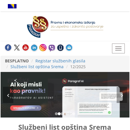
BESPLATNO
Registar službenih glasila
Službeni list opština Srema
12/2025
Službeni list opština Srema