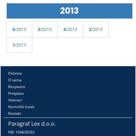
2013
6
/2013
5
/2013
4
/2013
2
/2013
1
/2013
Početna
O nama
Besplatno
Pretplata
Vebinari
Korisnički kutak
Kontakt
Paragraf Lex d.o.o.
PIB: 104830593