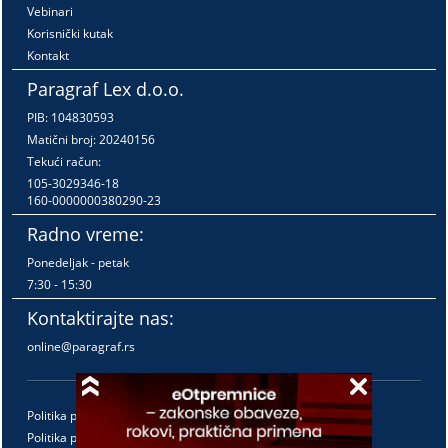
Vebinari
Korisnički kutak
Kontakt
Paragraf Lex d.o.o.
PIB: 104830593
Matični broj: 20240156
Tekući račun:
105-3029346-18
160-0000000380290-23
Radno vreme:
Ponedeljak - petak
7:30 - 15:30
Kontaktirajte nas:
online@paragraf.rs
Politika privatnosti
Politika pružanja usluga