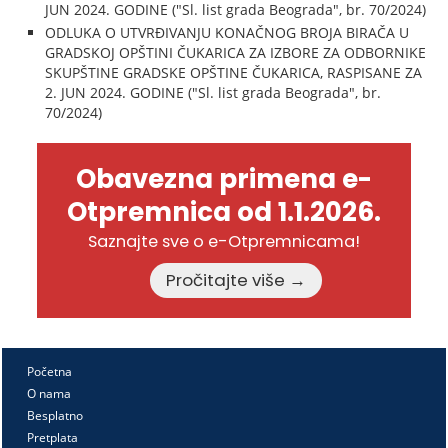
JUN 2024. GODINE ("Sl. list grada Beograda", br. 70/2024)
ODLUKA O UTVRĐIVANJU KONAČNOG BROJA BIRAČA U
GRADSKOJ OPŠTINI ČUKARICA ZA IZBORE ZA ODBORNIKE
SKUPŠTINE GRADSKE OPŠTINE ČUKARICA, RASPISANE ZA
2. JUN 2024. GODINE ("Sl. list grada Beograda", br.
70/2024)
Obavezna primena e-
Otpremnica od 1.1.2026.
Saznajte sve o e-Otpremnicama!
Pročitajte više →
Početna
O nama
Besplatno
Pretplata