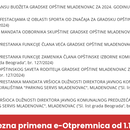
U BUDŽETA GRADSKE OPŠTINE MLADENOVAC ZA 2024. GODINU (“Sl.
ESTACIJAMA IZ OBLASTI SPORTA OD ZNAČAJA ZA GRADSKU OPŠTINU
2024)
 MANDATA ODBORNIKA SKUPŠTINE GRADSKE OPŠTINE MLADENOVAC (“
RESTANKA FUNKCIJE ČLANA VEĆA GRADSKE OPŠTINE MLADENOVAC (“Sl
PRESTANKA FUNKCIJE ZAMENIKA ČLANA OPŠTINSKE IZBORNE KOMI
da Beograda”, br. 127/2024)
OPŠTINSKOG SAVETA RODITELJA GRADSKE OPŠTINE MLADENOVAC Z
 br. 127/2024)
 PRESTANKA MANDATA VRŠIOCA DUŽNOSTI DIREKTORA JAVNOG K
IRALIŠTIMA "PARKING SERVIS MLADENOVAC", MLADENOVAC (“Sl. list
VRŠIOCA DUŽNOSTI DIREKTORA JAVNOG KOMUNALNOG PREDUZEĆA 
SERVIS MLADENOVAC", MLADENOVAC (“Sl. list grada Beograda”, br
zna primena e-Otpremnica od 1.1