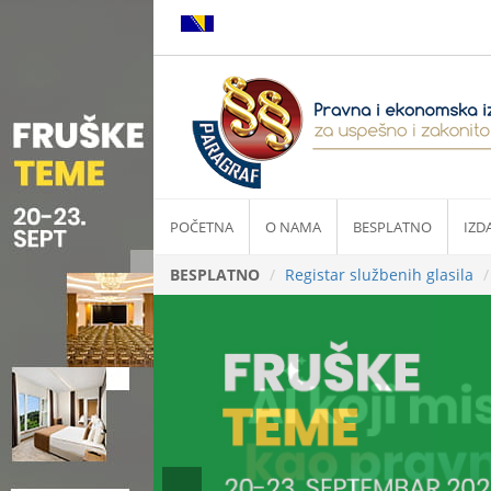
POČETNA
O NAMA
BESPLATNO
IZD
BESPLATNO
Registar službenih glasila