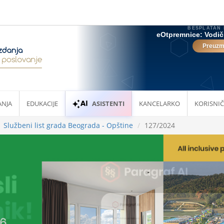
ANJA
EDUKACIJE
ASISTENTI
KANCELARKO
KORISNIČ
Službeni list grada Beograda - Opštine
127/2024