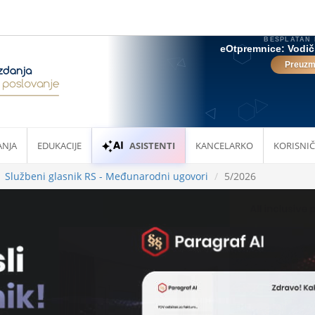
ANJA
EDUKACIJE
ASISTENTI
KANCELARKO
KORISNIČ
Službeni glasnik RS - Međunarodni ugovori
5/2026