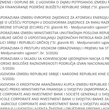
ZMENE I DOPUNE BR. 2 UGOVORA O ZAJMU POTPISANOG IZMEĐU F
 ZA FINANSIRANJE PODRŠKE BUDŽETU REPUBLIKE SRBIJE ("Sl. glasnik
SPORAZUMA IZMEĐU EVROPSKE ZAJEDNICE ZA ATOMSKU ENERGIJU 
IJE O UČEŠĆU POTONJIH U DOGOVORIMA ZAJEDNICE ZA RANU RAZ
NE SITUACIJE (ECURIE) ("Sl. glasnik RS - Medjunarodni ugovori",
PORAZUMA IZMEĐU MINISTARSTVA UNUTRAŠNJIH POSLOVA REPUBLI
UBLIKE GRČKE O USPOSTAVLJANJU ZAJEDNIČKIH PATROLA RADI ZA
 SRBIJI I REPUBLICI GRČKOJ ("Sl. glasnik RS - Medjunarodni ugovor
SPORAZUMA O PRISTUPU VISOKOM OBRAZOVANJU I PRIJEMU NA S
- Medjunarodni ugovori", br. 5/2026)
SPORAZUMA U SKLADU SA KONVENCIJOM UJEDINJENIH NACIJA O P
RSKE BIOLOŠKE RAZNOVRSNOSTI PODRUČJA IZVAN NACIONALNE JURIS
. 5/2026)
OVORA IZMEĐU REPUBLIKE SRBIJE I NARODNE REPUBLIKE KINE O IZ
. 5/2026)
UGOVORA O KREDITNOM ARANŽMANU KUPCA IZMEĐU REPUBLIKE SR
PAJUĆI PREKO MINISTARSTVA FINANSIJA U SVOJSTVU ZAJMOPRIMC
LE CORPORATE AND INVESTMENT BANK I SOCIETE GENERALE U SVO
RICOLE CORPORATE AND INVESTMENT BANK U SVOJSTVU BANKE ZA
T AGRICOLE CORPORATE AND INVESTMENT BANK U SVOJSTVU AGEN
NERALE U SVOJSTVU AGENTA ŽIVOTNE I DRUŠTVENE SREDINE I 