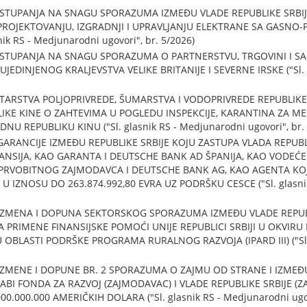
TUPANJA NA SNAGU SPORAZUMA IZMEĐU VLADE REPUBLIKE SRBIJE
 PROJEKTOVANJU, IZGRADNJI I UPRAVLJANJU ELEKTRANE SA GASNO
snik RS - Medjunarodni ugovori", br. 5/2026)
STUPANJA NA SNAGU SPORAZUMA O PARTNERSTVU, TRGOVINI I SA
 UJEDINJENOG KRALJEVSTVA VELIKE BRITANIJE I SEVERNE IRSKE ("Sl. 
ARSTVA POLJOPRIVREDE, ŠUMARSTVA I VODOPRIVREDE REPUBLIKE 
E KINE O ZAHTEVIMA U POGLEDU INSPEKCIJE, KARANTINA ZA MESO
NU REPUBLIKU KINU ("Sl. glasnik RS - Medjunarodni ugovori", br. 
ARANCIJE IZMEĐU REPUBLIKE SRBIJE KOJU ZASTUPA VLADA REPUBL
ANSIJA, KAO GARANTA I DEUTSCHE BANK AD ŠPANIJA, KAO VODE
PRVOBITNOG ZAJMODAVCA I DEUTSCHE BANK AG, KAO AGENTA KO
ZNOSU DO 263.874.992,80 EVRA UZ PODRŠKU CESCE ("Sl. glasnik 
ZMENA I DOPUNA SEKTORSKOG SPORAZUMA IZMEĐU VLADE REPUBL
 PRIMENE FINANSIJSKE POMOĆI UNIJE REPUBLICI SRBIJI U OKVIR
BLASTI PODRŠKE PROGRAMA RURALNOG RAZVOJA (IPARD III) ("Sl. 
ZMENE I DOPUNE BR. 2 SPORAZUMA O ZAJMU OD STRANE I IZMEĐU
BI FONDA ZA RAZVOJ (ZAJMODAVAC) I VLADE REPUBLIKE SRBIJE (Z
.000.000 AMERIČKIH DOLARA ("Sl. glasnik RS - Medjunarodni ugovo