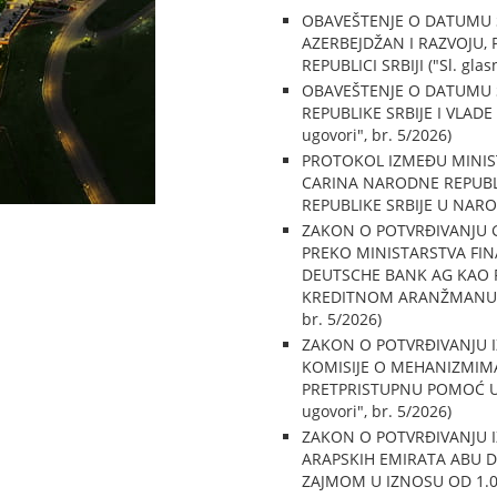
OBAVEŠTENJE O DATUMU S
AZERBEJDŽAN I RAZVOJU,
REPUBLICI SRBIJI ("Sl. gla
OBAVEŠTENJE O DATUMU 
REPUBLIKE SRBIJE I VLADE
ugovori", br. 5/2026)
PROTOKOL IZMEĐU MINIST
CARINA NARODNE REPUBLIK
REPUBLIKE SRBIJE U NAROD
ZAKON O POTVRĐIVANJU G
PREKO MINISTARSTVA FIN
DEUTSCHE BANK AG KAO 
KREDITNOM ARANŽMANU U I
br. 5/2026)
ZAKON O POTVRĐIVANJU I
KOMISIJE O MEHANIZMIMA
PRETPRISTUPNU POMOĆ U O
ugovori", br. 5/2026)
ZAKON O POTVRĐIVANJU I
ARAPSKIH EMIRATA ABU DA
ZAJMOM U IZNOSU OD 1.000