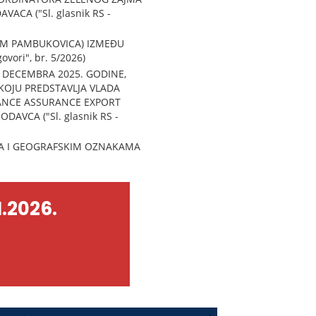
ACA ("Sl. glasnik RS -
OM PAMBUKOVICA) IZMEĐU
vori", br. 5/2026)
 DECEMBRA 2025. GODINE,
 KOJU PREDSTAVLJA VLADA
RANCE ASSURANCE EXPORT
AVCA ("Sl. glasnik RS -
A I GEOGRAFSKIM OZNAKAMA
.2026.