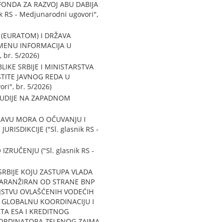
ONDA ZA RAZVOJ ABU DABIJA
 RS - Medjunarodni ugovori",
(EURATOM) I DRŽAVA
MENU INFORMACIJA U
 br. 5/2026)
KE SRBIJE I MINISTARSTVA
ŠTITE JAVNOG REDA U
i", br. 5/2026)
TUDIJE NA ZAPADNOM
RAVU MORA O OČUVANJU I
DIKCIJE ("Sl. glasnik RS -
RUČENJU ("Sl. glasnik RS -
BIJE KOJU ZASTUPA VLADA
A ARANŽIRAN OD STRANE BNP
JSTVU OVLAŠĆENIH VODEĆIH
 GLOBALNU KOORDINACIJU I
TA ESA I KREDITNOG
KOORDINATORA ZELENOG ZAJMA