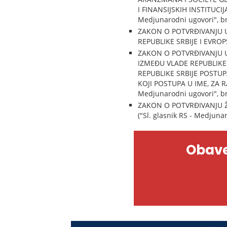
I FINANSIJSKIH INSTITUCI
Medjunarodni ugovori", br
ZAKON O POTVRĐIVANJU 
REPUBLIKE SRBIJE I EVROPS
ZAKON O POTVRĐIVANJU U
IZMEĐU VLADE REPUBLIKE 
REPUBLIKE SRBIJE POSTU
KOJI POSTUPA U IME, ZA 
Medjunarodni ugovori", br
ZAKON O POTVRĐIVANJU
("Sl. glasnik RS - Medjunar
Obave