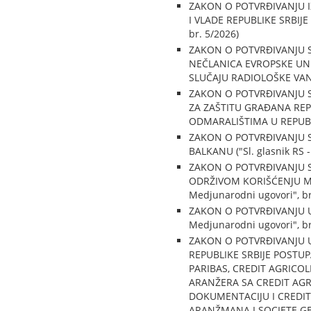
ZAKON O POTVRĐIVANJU I
I VLADE REPUBLIKE SRBIJE
br. 5/2026)
ZAKON O POTVRĐIVANJU 
NEČLANICA EVROPSKE UN
SLUČAJU RADIOLOŠKE VANRED
ZAKON O POTVRĐIVANJU S
ZA ZAŠTITU GRAĐANA REP
ODMARALIŠTIMA U REPUBLICI
ZAKON O POTVRĐIVANJU 
BALKANU ("Sl. glasnik RS 
ZAKON O POTVRĐIVANJU 
ODRŽIVOM KORIŠĆENJU MO
Medjunarodni ugovori", br
ZAKON O POTVRĐIVANJU UG
Medjunarodni ugovori", br
ZAKON O POTVRĐIVANJU 
REPUBLIKE SRBIJE POSTU
PARIBAS, CREDIT AGRICO
ARANŽERA SA CREDIT AG
DOKUMENTACIJU I CREDI
ARANŽMANA I SOCIETE GE