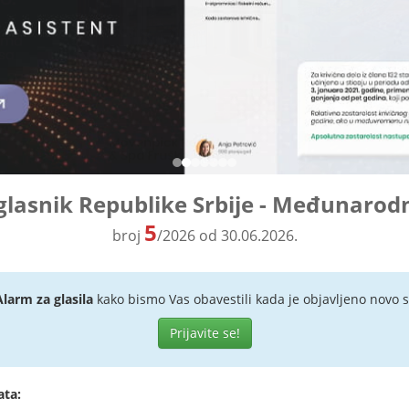
glasnik Republike Srbije - Međunarod
5
broj
/2026 od 30.06.2026.
Alarm za glasila
kako bismo Vas obavestili kada je objavljeno novo s
Prijavite se!
ata: