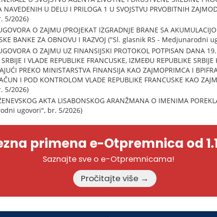
JA NAVEDENIH U DELU I PRILOGA 1 U SVOJSTVU PRVOBITNIH ZAJMODAV
. 5/2026)
UGOVORA O ZAJMU (PROJEKAT IZGRADNJE BRANE SA AKUMULACIJ
KE BANKE ZA OBNOVU I RAZVOJ ("Sl. glasnik RS - Medjunarodni ugo
GOVORA O ZAJMU UZ FINANSIJSKI PROTOKOL POTPISAN DANA 19.
SRBIJE I VLADE REPUBLIKE FRANCUSKE, IZMEĐU REPUBLIKE SRBIJE
PAJUĆI PREKO MINISTARSTVA FINANSIJA KAO ZAJMOPRIMCA I BPIF
RAČUN I POD KONTROLOM VLADE REPUBLIKE FRANCUSKE KAO ZAJMOD
. 5/2026)
 ŽENEVSKOG AKTA LISABONSKOG ARANŽMANA O IMENIMA POREKL
odni ugovori", br. 5/2026)
zna primena e-Otpremnica od 1.1
Saznajte sve o e-Otpremnicama!
Pročitajte više →