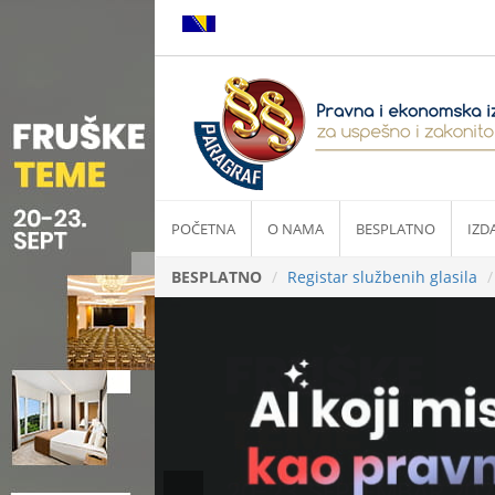
POČETNA
O NAMA
BESPLATNO
IZD
BESPLATNO
Registar službenih glasila