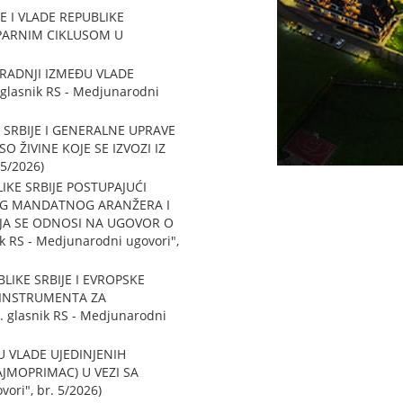
 I VLADE REPUBLIKE
-PARNIM CIKLUSOM U
RADNJI IZMEĐU VLADE
glasnik RS - Medjunarodni
SRBIJE I GENERALNE UPRAVE
 ŽIVINE KOJE SE IZVOZI IZ
5/2026)
IKE SRBIJE POSTUPAJUĆI
ĆEG MANDATNOG ARANŽERA I
JA SE ODNOSI NA UGOVOR O
RS - Medjunarodni ugovori",
IKE SRBIJE I EVROPSKE
U INSTRUMENTA ZA
glasnik RS - Medjunarodni
 VLADE UJEDINJENIH
AJMOPRIMAC) U VEZI SA
ri", br. 5/2026)