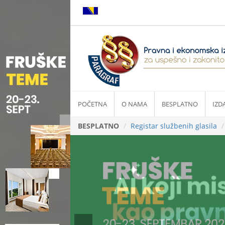
POČETNA
O NAMA
BESPLATNO
IZD
BESPLATNO
Registar službenih glasila