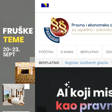
POČETNA
O NAMA
BESPLATNO
IZD
BESPLATNO
Registar službenih glasila