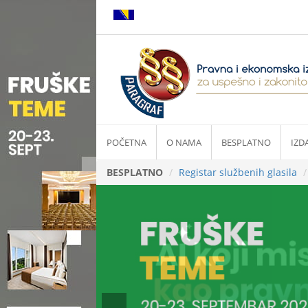
POČETNA
O NAMA
BESPLATNO
IZD
BESPLATNO
Registar službenih glasila