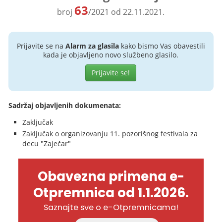
63
broj
/2021 od 22.11.2021.
Prijavite se na
Alarm za glasila
kako bismo Vas obavestili
kada je objavljeno novo službeno glasilo.
Prijavite se!
Sadržaj objavljenih dokumenata:
Zaključak
Zaključak o organizovanju 11. pozorišnog festivala za
decu "Zaječar"
Obavezna primena e-
Otpremnica od 1.1.2026.
Saznajte sve o e-Otpremnicama!