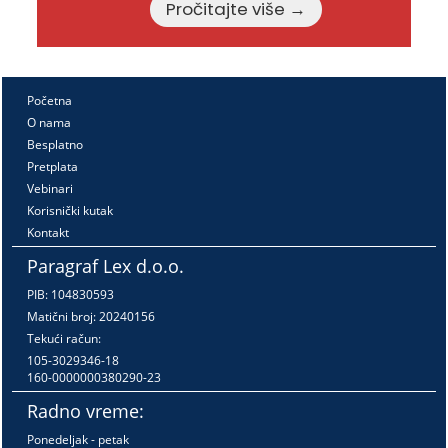
Pročitajte više →
Početna
O nama
Besplatno
Pretplata
Vebinari
Korisnički kutak
Kontakt
Paragraf Lex d.o.o.
PIB: 104830593
Matični broj: 20240156
Tekući račun:
105-3029346-18
160-0000000380290-23
Radno vreme:
Ponedeljak - petak