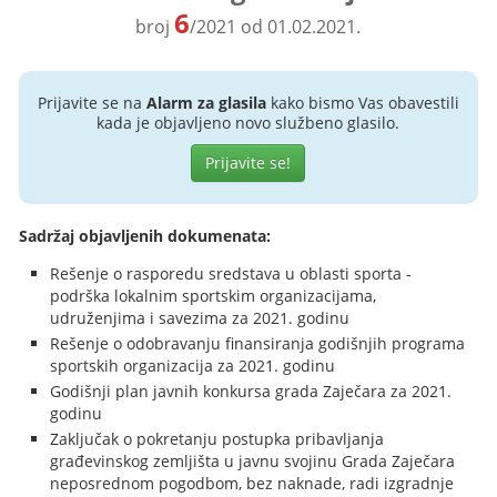
6
broj
/2021 od 01.02.2021.
Prijavite se na
Alarm za glasila
kako bismo Vas obavestili
kada je objavljeno novo službeno glasilo.
Prijavite se!
Sadržaj objavljenih dokumenata:
Rešenje o rasporedu sredstava u oblasti sporta -
podrška lokalnim sportskim organizacijama,
udruženjima i savezima za 2021. godinu
Rešenje o odobravanju finansiranja godišnjih programa
sportskih organizacija za 2021. godinu
Godišnji plan javnih konkursa grada Zaječara za 2021.
godinu
Zaključak o pokretanju postupka pribavljanja
građevinskog zemljišta u javnu svojinu Grada Zaječara
neposrednom pogodbom, bez naknade, radi izgradnje