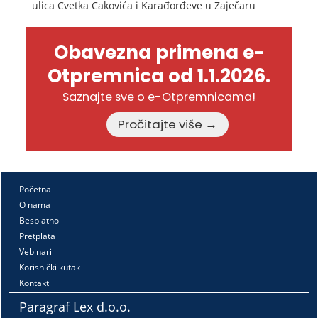
ulica Cvetka Cakovića i Karađorđeve u Zaječaru
Obavezna primena e-
Otpremnica od 1.1.2026.
Saznajte sve o e-Otpremnicama!
Pročitajte više →
Početna
O nama
Besplatno
Pretplata
Vebinari
Korisnički kutak
Kontakt
Paragraf Lex d.o.o.