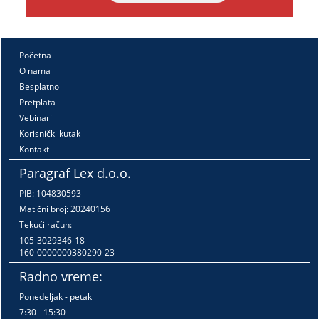
Početna
O nama
Besplatno
Pretplata
Vebinari
Korisnički kutak
Kontakt
Paragraf Lex d.o.o.
PIB: 104830593
Matični broj: 20240156
Tekući račun:
105-3029346-18
160-0000000380290-23
Radno vreme:
Ponedeljak - petak
7:30 - 15:30