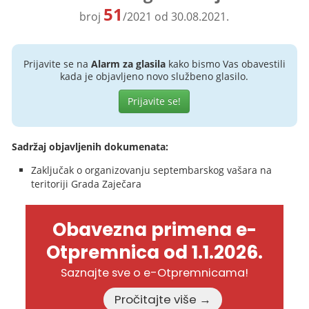
51
broj
/2021 od 30.08.2021.
Prijavite se na
Alarm za glasila
kako bismo Vas obavestili
kada je objavljeno novo službeno glasilo.
Prijavite se!
Sadržaj objavljenih dokumenata:
Zaključak o organizovanju septembarskog vašara na
teritoriji Grada Zaječara
Obavezna primena e-
Otpremnica od 1.1.2026.
Saznajte sve o e-Otpremnicama!
Pročitajte više →