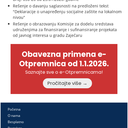
Rešenje o davanju saglasnosti na predloženi tekst
"Deklaracije o unapređenju socijalne zaštite na lokalnom
nivou"
Rešenje o obrazovanju Komisije za dodelu sredstava
udruženjima za finansiranje i sufinansiranje projekata
od javnog interesa u gradu Zaječaru
Obavezna primena e-
Otpremnica od 1.1.2026.
Saznajte sve o e-Otpremnicama!
Pročitajte više →
Početna
O nama
Besplatno