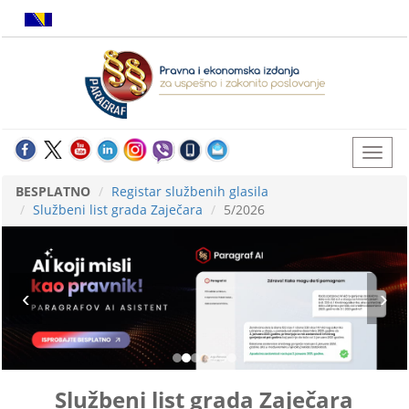
BESPLATNO
Registar službenih glasila
Službeni list grada Zaječara
5/2026
Službeni list grada Zaječara