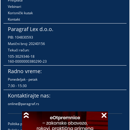
Pretplata
Vebinari
Korisnički kutak
Kontakt
Paragraf Lex d.o.o.
PIB: 104830593
Matični broj: 20240156
Tekući račun:
105-3029346-18
160-0000000380290-23
Radno vreme:
Ponedeljak - petak
7:30 - 15:30
Kontaktirajte nas:
online@paragraf.rs
Politika privatnosti