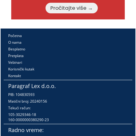
Pročitajte više →
Početna
O nama
Besplatno
Pretplata
Vebinari
Korisnički kutak
Kontakt
Paragraf Lex d.o.o.
PIB: 104830593
Matični broj: 20240156
Tekući račun:
105-3029346-18
160-0000000380290-23
Radno vreme: