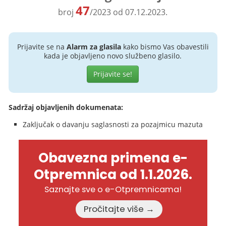
47
broj
/2023 od 07.12.2023.
Prijavite se na
Alarm za glasila
kako bismo Vas obavestili
kada je objavljeno novo službeno glasilo.
Prijavite se!
Sadržaj objavljenih dokumenata:
Zaključak o davanju saglasnosti za pozajmicu mazuta
Obavezna primena e-
Otpremnica od 1.1.2026.
Saznajte sve o e-Otpremnicama!
Pročitajte više →