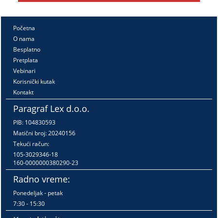
Početna
O nama
Besplatno
Pretplata
Vebinari
Korisnički kutak
Kontakt
Paragraf Lex d.o.o.
PIB: 104830593
Matični broj: 20240156
Tekući račun:
105-3029346-18
160-0000000380290-23
Radno vreme:
Ponedeljak - petak
7:30 - 15:30