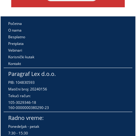
Početna
O nama
Besplatno
Pretplata
Vebinari
Korisnički kutak
Kontakt
Paragraf Lex d.o.o.
PIB: 104830593
Matični broj: 20240156
Tekući račun:
105-3029346-18
160-0000000380290-23
Radno vreme:
Ponedeljak - petak
7:30 - 15:30