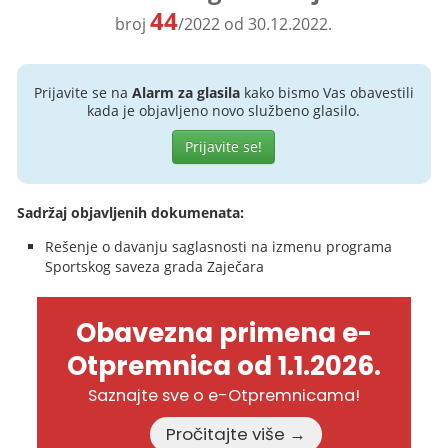
44
broj
/2022 od 30.12.2022.
Prijavite se na
Alarm za glasila
kako bismo Vas obavestili
kada je objavljeno novo službeno glasilo.
Prijavite se!
Sadržaj objavljenih dokumenata:
Rešenje o davanju saglasnosti na izmenu programa
Sportskog saveza grada Zaječara
Obavezna primena e-
Otpremnica od 1.1.2026.
Saznajte sve o e-Otpremnicama!
Pročitajte više →