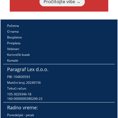
Pročitajte više →
Početna
O nama
Besplatno
Pretplata
Vebinari
Korisnički kutak
Kontakt
Paragraf Lex d.o.o.
PIB: 104830593
Matični broj: 20240156
Tekući račun:
105-3029346-18
160-0000000380290-23
Radno vreme:
Ponedeljak - petak