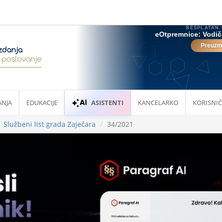
ANJA
EDUKACIJE
ASISTENTI
KANCELARKO
KORISNIČ
Službeni list grada Zaječara
34/2021