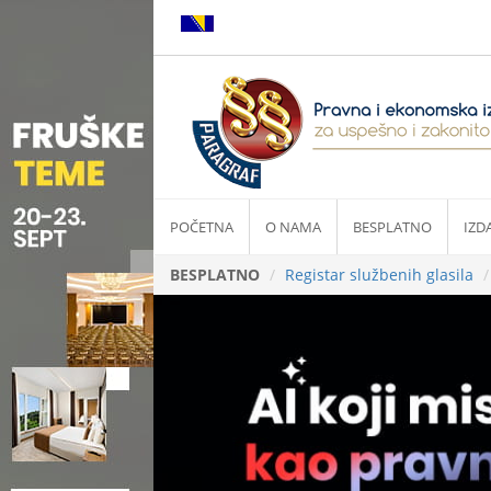
POČETNA
O NAMA
BESPLATNO
IZD
BESPLATNO
Registar službenih glasila