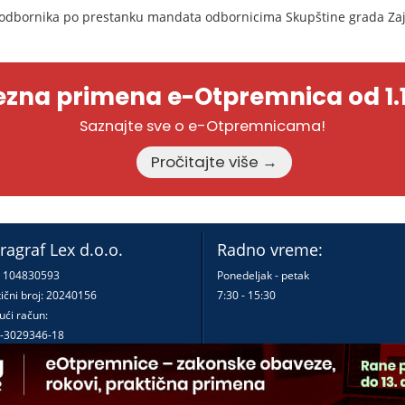
odbornika po prestanku mandata odbornicima Skupštine grada Zaj
zna primena e-Otpremnica od 1.1
Saznajte sve o e-Otpremnicama!
Pročitajte više →
ragraf Lex d.o.o.
Radno vreme:
: 104830593
Ponedeljak - petak
ični broj: 20240156
7:30 - 15:30
ući račun:
-3029346-18
-0000000380290-23