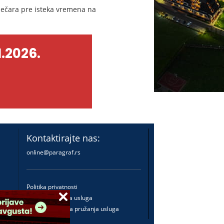
ečara pre isteka vremena na
.2026.
Kontaktirajte nas:
online@paragraf.rs
Politika privatnosti
Politika pružanja usluga
Praktična pravila pružanja usluga