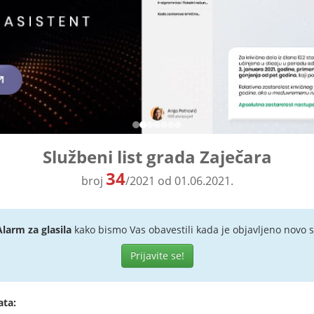
Službeni list grada Zaječara
34
broj
/2021 od 01.06.2021.
Alarm za glasila
kako bismo Vas obavestili kada je objavljeno novo s
Prijavite se!
ata: