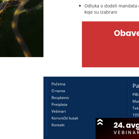
Odluka o dodeli mandata 
koje su izabrani
Obave
Početna
Pa
O nama
PIB
Besplatno
Mat
Pretplata
Tek
Vebinari
105
Korisnički kutak
160
Kontakt