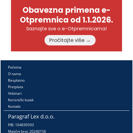
Obavezna primena e-
Otpremnica od 1.1.2026.
Saznajte sve o e-Otpremnicama!
Pročitajte više →
Početna
O nama
Besplatno
Pretplata
Vebinari
Korisnički kutak
Kontakt
Paragraf Lex d.o.o.
PIB: 104830593
Matični broj: 20240156