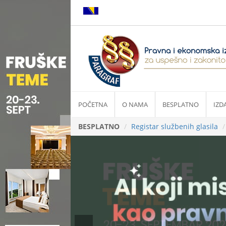
POČETNA
O NAMA
BESPLATNO
IZD
BESPLATNO
Registar službenih glasila