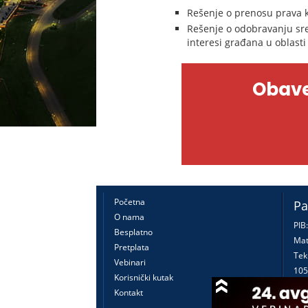
Rešenje o prenosu prava 
Rešenje o odobravanju sre
interesi građana u oblasti
Obave
Početna
Pa
O nama
PIB
Besplatno
Mat
Pretplata
Tek
Vebinari
105
Korisnički kutak
160
Kontakt