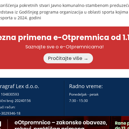
korišćenja pokretnih stvari Javno komunalno-stambenom preduzeću
dstava iz Godišnjeg programa organizacija u oblasti sporta kojima 
 sporta u 2024. godini
zna primena e-Otpremnica od 1.1
Saznajte sve o e-Otpremnicama!
Pročitajte više →
ragraf Lex d.o.o.
Radno vreme:
: 104830593
Ponedeljak - petak
ični broj: 20240156
7:30 - 15:30
ući račun:
-3029346-18
-0000000380290-23