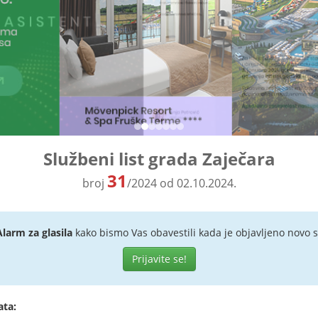
Službeni list grada Zaječara
31
broj
/2024 od 02.10.2024.
Alarm za glasila
kako bismo Vas obavestili kada je objavljeno novo s
Prijavite se!
ata: