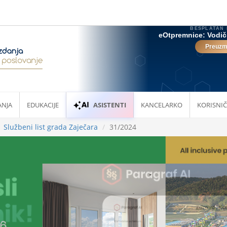
ANJA
EDUKACIJE
ASISTENTI
KANCELARKO
KORISNIČ
Službeni list grada Zaječara
31/2024