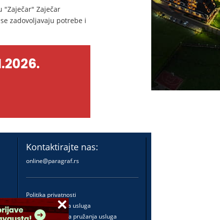
 "Zaječar" Zaječar
se zadovoljavaju potrebe i
.2026.
Kontaktirajte nas:
online@paragraf.rs
Politika privatnosti
Politika pružanja usluga
Praktična pravila pružanja usluga