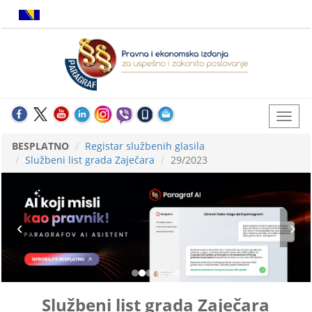
BESPLATNO
Registar službenih glasila
Službeni list grada Zaječara
29/2023
Službeni list grada Zaječara