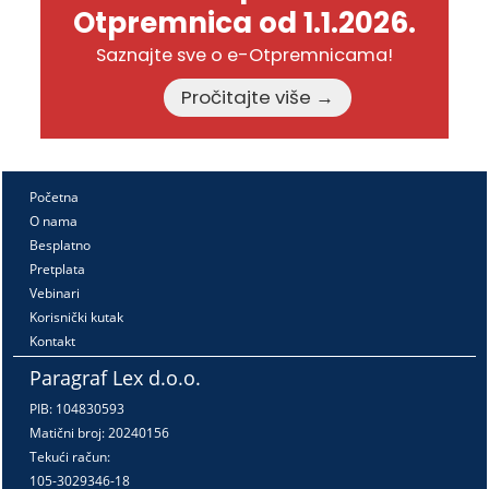
Otpremnica od 1.1.2026.
Saznajte sve o e-Otpremnicama!
Pročitajte više →
Početna
O nama
Besplatno
Pretplata
Vebinari
Korisnički kutak
Kontakt
Paragraf Lex d.o.o.
PIB: 104830593
Matični broj: 20240156
Tekući račun:
105-3029346-18