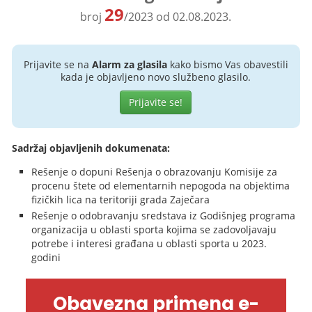
29
broj
/2023 od 02.08.2023.
Prijavite se na
Alarm za glasila
kako bismo Vas obavestili
kada je objavljeno novo službeno glasilo.
Prijavite se!
Sadržaj objavljenih dokumenata:
Rešenje o dopuni Rešenja o obrazovanju Komisije za
procenu štete od elementarnih nepogoda na objektima
fizičkih lica na teritoriji grada Zaječara
Rešenje o odobravanju sredstava iz Godišnjeg programa
organizacija u oblasti sporta kojima se zadovoljavaju
potrebe i interesi građana u oblasti sporta u 2023.
godini
Obavezna primena e-