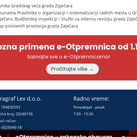
nika Gradskog veća grada Zaječara
unama Pravilnika o organizaciji i sistematizaciji radnih mesta u Gr
ečara, Budžetskoj inspekciji i Službi za internu reviziju grada Zaje
up poslovnih prostorija grada Zaječara
zna primena e-Otpremnica od 1.1
Saznajte sve o e-Otpremnicama!
Pročitajte više →
ragraf Lex d.o.o.
Radno vreme:
: 104830593
Ponedeljak - petak
ični broj: 20240156
7:30 - 15:30
ući račun:
-3029346-18
-0000000380290-23