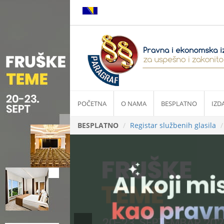
POČETNA
O NAMA
BESPLATNO
IZD
BESPLATNO
Registar službenih glasila