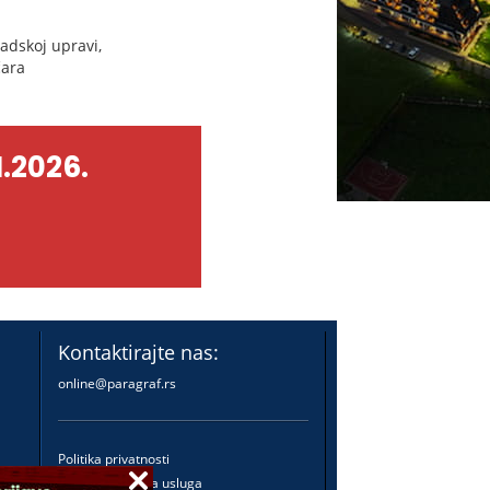
adskoj upravi,
čara
.2026.
Kontaktirajte nas:
online@paragraf.rs
Politika privatnosti
Politika pružanja usluga