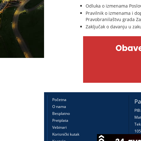
Odluka o izmenama Poslov
Pravilnik o izmenama i dop
Pravobranilaštvu grada Zaj
Zaključak o davanju u zak
Obave
Početna
Pa
O nama
PIB
Besplatno
Mat
Pretplata
Tek
Vebinari
105
Korisnički kutak
160