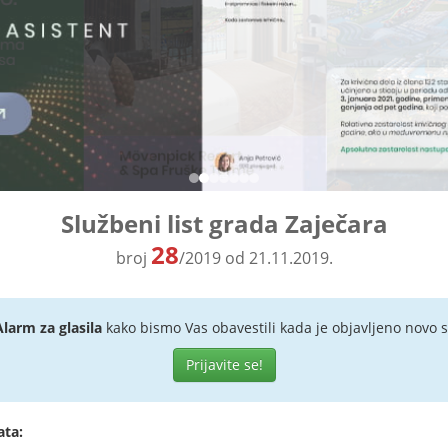
Službeni list grada Zaječara
28
broj
/2019 od 21.11.2019.
Alarm za glasila
kako bismo Vas obavestili kada je objavljeno novo s
Prijavite se!
ata: