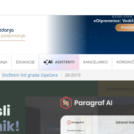
ANJA
EDUKACIJE
ASISTENTI
KANCELARKO
KORISNIČ
Službeni list grada Zaječara
28/2019