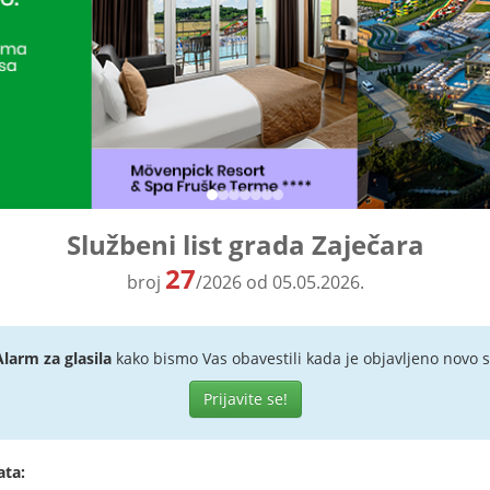
Službeni list grada Zaječara
27
broj
/2026 od 05.05.2026.
Alarm za glasila
kako bismo Vas obavestili kada je objavljeno novo s
Prijavite se!
ata: