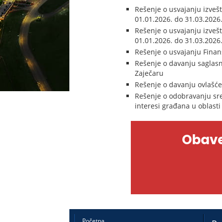
Rešenje o usvajanju izvešt
01.01.2026. do 31.03.2026
Rešenje o usvajanju izvešt
01.01.2026. do 31.03.202
Rešenje o usvajanju Finans
Rešenje o davanju saglasn
Zaječaru
Rešenje o davanju ovlašć
Rešenje o odobravanju sre
interesi građana u oblasti
Obave
Početna