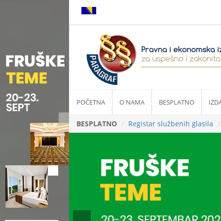
POČETNA
O NAMA
BESPLATNO
IZD
BESPLATNO
Registar službenih glasila