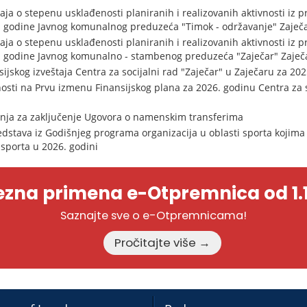
aja o stepenu usklađenosti planiranih i realizovanih aktivnosti iz
. godine Javnog komunalnog preduzeća "Timok - održavanje" Zaječ
aja o stepenu usklađenosti planiranih i realizovanih aktivnosti iz
6. godine Javnog komunalno - stambenog preduzeća "Zaječar" Zaječ
ijskog izveštaja Centra za socijalni rad "Zaječar" u Zaječaru za 20
osti na Prvu izmenu Finansijskog plana za 2026. godinu Centra za s
enja za zaključenje Ugovora o namenskim transferima
dstava iz Godišnjeg programa organizacija u oblasti sporta kojima 
 sporta u 2026. godini
zna primena e-Otpremnica od 1.1
Saznajte sve o e-Otpremnicama!
Pročitajte više →