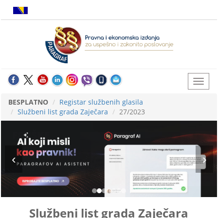
BESPLATNO
Registar službenih glasila
Službeni list grada Zaječara
27/2023
Službeni list grada Zaječara