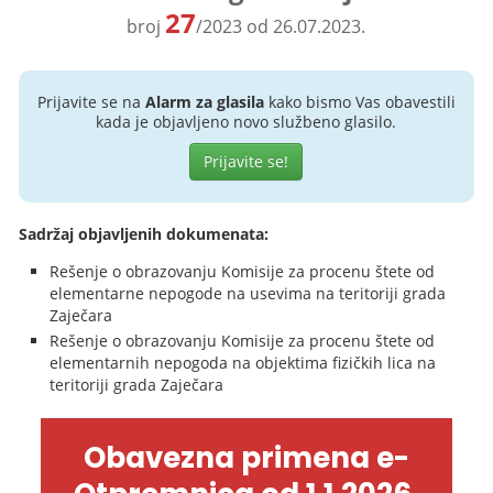
27
broj
/2023 od 26.07.2023.
Prijavite se na
Alarm za glasila
kako bismo Vas obavestili
kada je objavljeno novo službeno glasilo.
Prijavite se!
Sadržaj objavljenih dokumenata:
Rešenje o obrazovanju Komisije za procenu štete od
elementarne nepogode na usevima na teritoriji grada
Zaječara
Rešenje o obrazovanju Komisije za procenu štete od
elementarnih nepogoda na objektima fizičkih lica na
teritoriji grada Zaječara
Obavezna primena e-