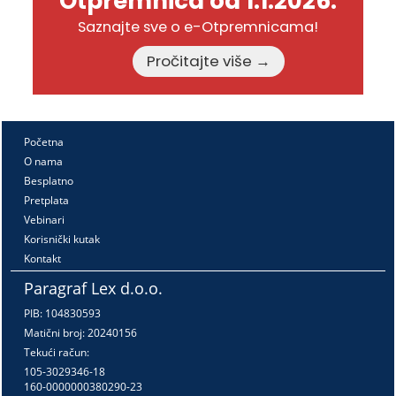
Otpremnica od 1.1.2026.
Saznajte sve o e-Otpremnicama!
Pročitajte više →
Početna
O nama
Besplatno
Pretplata
Vebinari
Korisnički kutak
Kontakt
Paragraf Lex d.o.o.
PIB: 104830593
Matični broj: 20240156
Tekući račun:
105-3029346-18
160-0000000380290-23