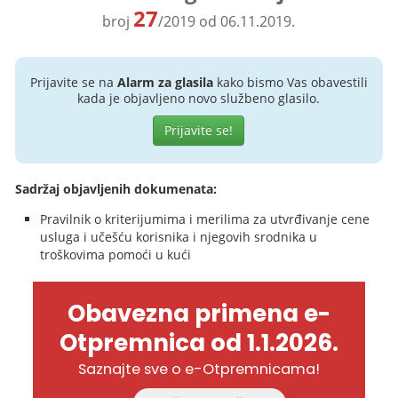
27
broj
/2019 od 06.11.2019.
Prijavite se na
Alarm za glasila
kako bismo Vas obavestili
kada je objavljeno novo službeno glasilo.
Prijavite se!
Sadržaj objavljenih dokumenata:
Pravilnik o kriterijumima i merilima za utvrđivanje cene
usluga i učešću korisnika i njegovih srodnika u
troškovima pomoći u kući
Obavezna primena e-
Otpremnica od 1.1.2026.
Saznajte sve o e-Otpremnicama!