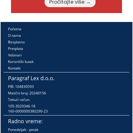
Pročitajte više →
Početna
O nama
Besplatno
Pretplata
Vebinari
Korisnički kutak
Kontakt
Paragraf Lex d.o.o.
PIB: 104830593
Matični broj: 20240156
Tekući račun:
105-3029346-18
160-0000000380290-23
Radno vreme:
Ponedeljak - petak