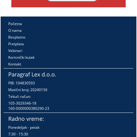
Početna
O nama
Besplatno
Pretplata
Vebinari
Korisnički kutak
Kontakt
Paragraf Lex d.o.o.
PIB: 104830593
Matični broj: 20240156
Tekući račun:
105-3029346-18
160-0000000380290-23
Radno vreme:
Ponedeljak - petak
7:30 - 15:30