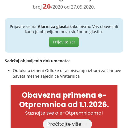
26
broj
/2020 od 27.05.2020.
Prijavite se na
Alarm za glasila
kako bismo Vas obavestili
kada je objavljeno novo službeno glasilo.
Prijavite se!
Sadržaj objavljenih dokumenata:
Odluka o izmeni Odluke o raspisivanju izbora za članove
Saveta mesne zajednice Vratarnica
Obavezna primena e-
Otpremnica od 1.1.2026.
Saznajte sve o e-Otpremnicama!
Pročitajte više →