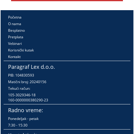
Početna
O nama
Besplatno
Pretplata
Vebinari
Korisnički kutak
Kontakt
Paragraf Lex d.o.o.
PIB: 104830593
Matični broj: 20240156
Tekući račun:
105-3029346-18
160-0000000380290-23
Radno vreme:
Ponedeljak - petak
7:30 - 15:30