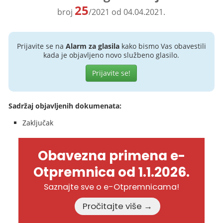
25
broj
/2021 od 04.04.2021.
Prijavite se na
Alarm za glasila
kako bismo Vas obavestili
kada je objavljeno novo službeno glasilo.
Prijavite se!
Sadržaj objavljenih dokumenata:
Zaključak
Obavezna primena e-
Otpremnica od 1.1.2026.
Saznajte sve o e-Otpremnicama!
Pročitajte više →