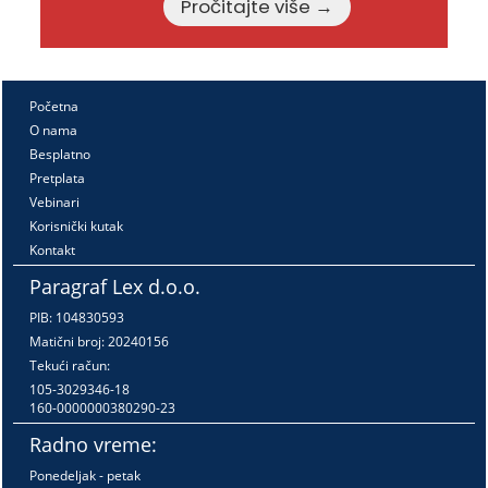
Pročitajte više →
Početna
O nama
Besplatno
Pretplata
Vebinari
Korisnički kutak
Kontakt
Paragraf Lex d.o.o.
PIB: 104830593
Matični broj: 20240156
Tekući račun:
105-3029346-18
160-0000000380290-23
Radno vreme:
Ponedeljak - petak