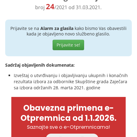
24
broj
/2021 od 31.03.2021.
Prijavite se na
Alarm za glasila
kako bismo Vas obavestili
kada je objavljeno novo službeno glasilo.
Prijavite se!
Sadržaj objavljenih dokumenata:
Izveštaj o utvrđivanju i objavljivanju ukupnih i konačnih
rezultata izbora za odbornike Skupštine grada Zaječara
sa izbora održanih 28. marta 2021. godine
Obavezna primena e-
Otpremnica od 1.1.2026.
Saznajte sve o e-Otpremnicama!