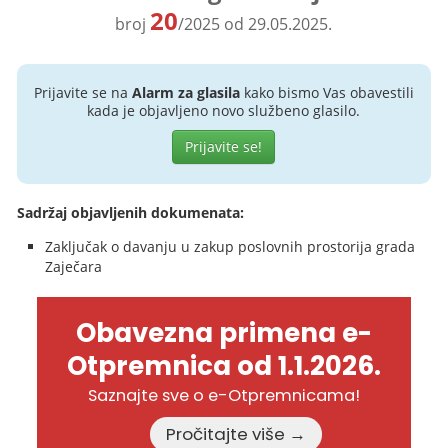
20
broj
/2025 od 29.05.2025.
Prijavite se na
Alarm za glasila
kako bismo Vas obavestili
kada je objavljeno novo službeno glasilo.
Prijavite se!
Sadržaj objavljenih dokumenata:
Zaključak o davanju u zakup poslovnih prostorija grada
Zaječara
Obavezna primena e-
Otpremnica od 1.1.2026.
Saznajte sve o e-Otpremnicama!
Pročitajte više →