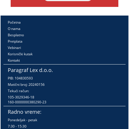
Početna
O nama
Besplatno
Pretplata
Vebinari
Korisnički kutak
Kontakt
Paragraf Lex d.o.o.
PIB: 104830593
Matični broj: 20240156
Tekući račun:
105-3029346-18
160-0000000380290-23
Radno vreme:
Ponedeljak - petak
7:30 - 15:30