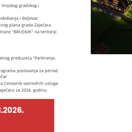
linijskog gradskog i
Sokobanja i Boljevac
očnog plana grada Zaječara
trane "BRUSNIK" na teritoriji
lnog preduzeća "Parkiranje,
 programa poslovanja za period
ečar
na Cenovnik vanrednih usluga
Zaječaru za 2024. godinu
.2026.