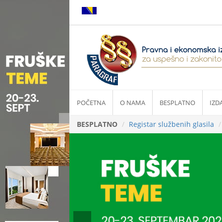
POČETNA
O NAMA
BESPLATNO
IZD
BESPLATNO
Registar službenih glasila