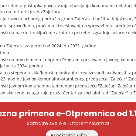
pokretanju postupka poveravanja obavljanja komunalne delatnosti 
a na teritoriji grada Zaječara
gije razvoja urbanog područja grada Zaječara i opština Knjaževac, 
sanju sprovođenja, praćenju i izveštavanju o sprovođenju srednjor
sti na nacrte i zaključenje akata za potrebe izgradnje solarne elek
ada Zaječara za period od 2024. do 2031. godine
štima
nosti na prvu izmenu i dopunu Programa poslovanja Javnog komuna
aječar za 2024. godinu
aja o stepenu usklađenosti planiranih i realizovanih aktivnosti iz
2023. godine Javnog komunalno-stambenog preduzeća "Zaječar" Zaj
nosti Javnom komunalno-stambenom preduzeću "Zaječar" Zaječar 
omske cene usluga koje pruža Centar za socijalni rad "Zaječar" u 
zna primena e-Otpremnica od 1.1
Saznajte sve o e-Otpremnicama!
Pročitajte više →