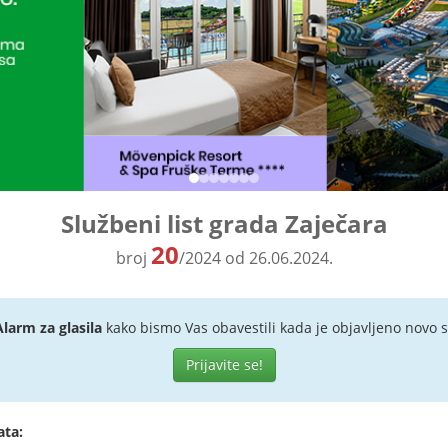
Službeni list grada Zaječara
20
broj
/2024 od 26.06.2024.
Alarm za glasila
kako bismo Vas obavestili kada je objavljeno novo s
Prijavite se!
ata: