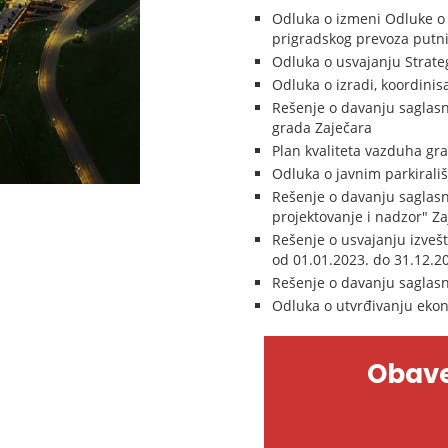
Odluka o izmeni Odluke o 
prigradskog prevoza putnik
Odluka o usvajanju Strate
Odluka o izradi, koordini
Rešenje o davanju saglasno
grada Zaječara
Plan kvaliteta vazduha gr
Odluka o javnim parkirali
Rešenje o davanju saglas
projektovanje i nadzor" Z
Rešenje o usvajanju izvešt
od 01.01.2023. do 31.12.
Rešenje o davanju saglas
Odluka o utvrđivanju ekon
Obave