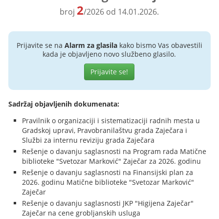
2
broj
/2026 od 14.01.2026.
Prijavite se na
Alarm za glasila
kako bismo Vas obavestili
kada je objavljeno novo službeno glasilo.
Prijavite se!
Sadržaj objavljenih dokumenata:
Pravilnik o organizaciji i sistematizaciji radnih mesta u
Gradskoj upravi, Pravobranilaštvu grada Zaječara i
Službi za internu reviziju grada Zaječara
Rešenje o davanju saglasnosti na Program rada Matične
biblioteke "Svetozar Marković" Zaječar za 2026. godinu
Rešenje o davanju saglasnosti na Finansijski plan za
2026. godinu Matične biblioteke "Svetozar Marković"
Zaječar
Rešenje o davanju saglasnosti JKP "Higijena Zaječar"
Zaječar na cene grobljanskih usluga