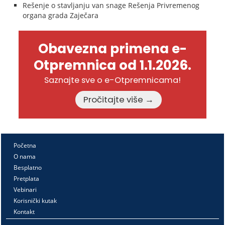
Rešenje o stavljanju van snage Rešenja Privremenog
organa grada Zaječara
Obavezna primena e-
Otpremnica od 1.1.2026.
Saznajte sve o e-Otpremnicama!
Pročitajte više →
Početna
O nama
Besplatno
Pretplata
Vebinari
Korisnički kutak
Kontakt