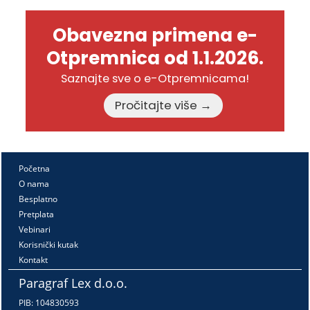
Obavezna primena e-
Otpremnica od 1.1.2026.
Saznajte sve o e-Otpremnicama!
Pročitajte više →
Početna
O nama
Besplatno
Pretplata
Vebinari
Korisnički kutak
Kontakt
Paragraf Lex d.o.o.
PIB: 104830593