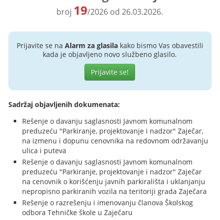
19
broj
/2026 od 26.03.2026.
Prijavite se na
Alarm za glasila
kako bismo Vas obavestili
kada je objavljeno novo službeno glasilo.
Prijavite se!
Sadržaj objavljenih dokumenata:
Rešenje o davanju saglasnosti Javnom komunalnom
preduzeću "Parkiranje, projektovanje i nadzor" Zaječar,
na izmenu i dopunu cenovnika na redovnom održavanju
ulica i puteva
Rešenje o davanju saglasnosti Javnom komunalnom
preduzeću "Parkiranje, projektovanje i nadzor" Zaječar
na cenovnik o korišćenju javnih parkirališta i uklanjanju
nepropisno parkiranih vozila na teritoriji grada Zaječara
Rešenje o razrešenju i imenovanju članova Školskog
odbora Tehničke škole u Zaječaru