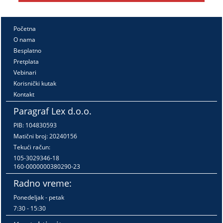
Početna
O nama
Besplatno
Pretplata
Vebinari
Korisnički kutak
Kontakt
Paragraf Lex d.o.o.
PIB: 104830593
Matični broj: 20240156
Tekući račun:
105-3029346-18
160-0000000380290-23
Radno vreme:
Ponedeljak - petak
7:30 - 15:30