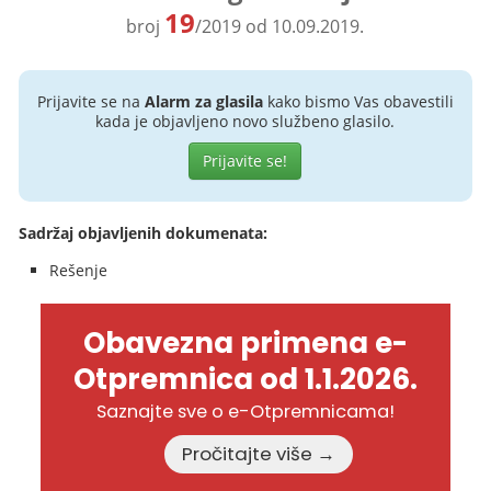
19
broj
/2019 od 10.09.2019.
Prijavite se na
Alarm za glasila
kako bismo Vas obavestili
kada je objavljeno novo službeno glasilo.
Prijavite se!
Sadržaj objavljenih dokumenata:
Rešenje
Obavezna primena e-
Otpremnica od 1.1.2026.
Saznajte sve o e-Otpremnicama!
Pročitajte više →