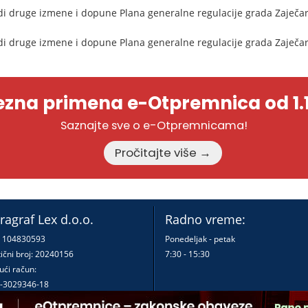
di druge izmene i dopune Plana generalne regulacije grada Zaječar
di druge izmene i dopune Plana generalne regulacije grada Zaječara
zna primena e-Otpremnica od 1.1
Saznajte sve o e-Otpremnicama!
Pročitajte više →
ragraf Lex d.o.o.
Radno vreme:
: 104830593
Ponedeljak - petak
ični broj: 20240156
7:30 - 15:30
ući račun:
-3029346-18
-0000000380290-23