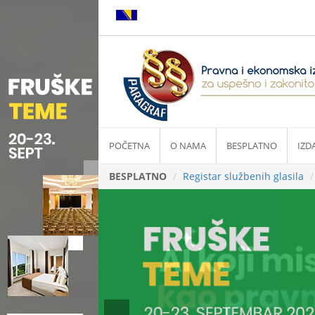
POČETNA
O NAMA
BESPLATNO
IZD
BESPLATNO
Registar službenih glasila