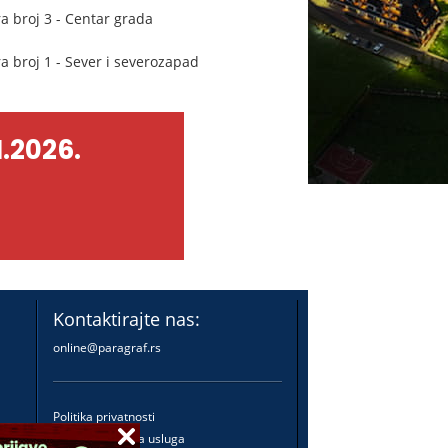
a broj 3 - Centar grada
 broj 1 - Sever i severozapad
.2026.
Kontaktirajte nas:
online@paragraf.rs
Politika privatnosti
Politika pružanja usluga