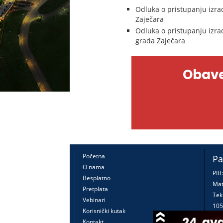
Odluka o pristupanju izra
Zaječara
Odluka o pristupanju izra
grada Zaječara
Obave
Početna
Pa
O nama
PIB
Besplatno
Mat
Pretplata
Tek
Vebinari
105
Korisnički kutak
160
Kontakt