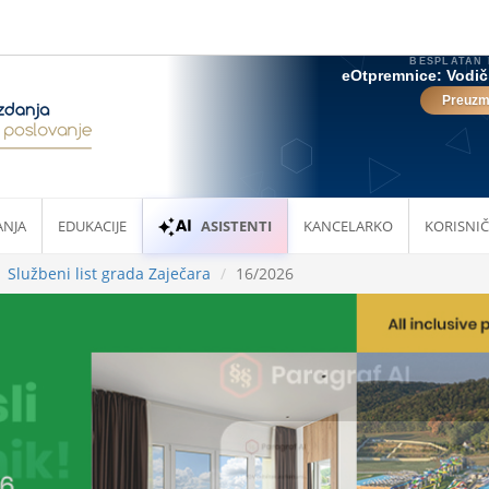
ANJA
EDUKACIJE
ASISTENTI
KANCELARKO
KORISNIČ
Službeni list grada Zaječara
16/2026