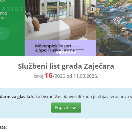
Službeni list grada Zaječara
16
broj
/2026 od 11.03.2026.
Alarm za glasila
kako bismo Vas obavestili kada je objavljeno novo s
Prijavite se!
ata: