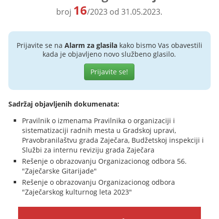
16
broj
/2023 od 31.05.2023.
Prijavite se na
Alarm za glasila
kako bismo Vas obavestili
kada je objavljeno novo službeno glasilo.
Prijavite se!
Sadržaj objavljenih dokumenata:
Pravilnik o izmenama Pravilnika o organizaciji i
sistematizaciji radnih mesta u Gradskoj upravi,
Pravobranilaštvu grada Zaječara, Budžetskoj inspekciji i
Službi za internu reviziju grada Zaječara
Rešenje o obrazovanju Organizacionog odbora 56.
"Zaječarske Gitarijade"
Rešenje o obrazovanju Organizacionog odbora
"Zaječarskog kulturnog leta 2023"