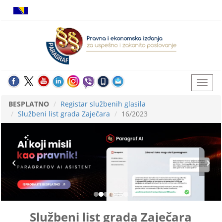
BESPLATNO
Registar službenih glasila
Službeni list grada Zaječara
16/2023
Službeni list grada Zaječara