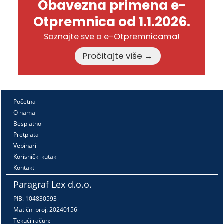
Obavezna primena e-
Otpremnica od 1.1.2026.
Saznajte sve o e-Otpremnicama!
Pročitajte više →
Početna
O nama
Besplatno
Pretplata
Vebinari
Korisnički kutak
Kontakt
Paragraf Lex d.o.o.
PIB: 104830593
Matični broj: 20240156
Tekući račun: