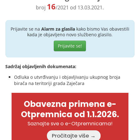
16
broj
/2021 od 13.03.2021.
Prijavite se na
Alarm za glasila
kako bismo Vas obavestili
kada je objavljeno novo službeno glasilo.
Prijavite se!
Sadržaj objavljenih dokumenata:
Odluka o utvrđivanju i objavljivanju ukupnog broja
birača na teritoriji grada Zaječara
Obavezna primena e-
Otpremnica od 1.1.2026.
Saznajte sve o e-Otpremnicama!
Pročitajte više →