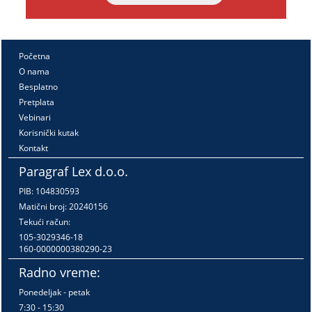
Početna
O nama
Besplatno
Pretplata
Vebinari
Korisnički kutak
Kontakt
Paragraf Lex d.o.o.
PIB: 104830593
Matični broj: 20240156
Tekući račun:
105-3029346-18
160-0000000380290-23
Radno vreme:
Ponedeljak - petak
7:30 - 15:30