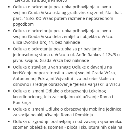
"Elektrodistribucija Pančevo"
Odluka o pokretanju postupka pribavljanja u javnu
svojinu Grada Vršca ostalog građevinskog zemljišta - kat.
parc. 153/2 KO Vršac putem razmene neposrednom
pogodbom
Odluka o pokretanju postupka pribavljanja u javnu
svojinu Grada Vršca dela zemljišta i objekta u Vršcu,
ulica Dvorska broj 11, bez naknade
Odluka o pokretanju postupka za pribavljanje
jednosobnog stana u Vršcu u ul. Anđe Ranković 12v/3 u
javnu svojinu Grada Vršca bez naknade
Odluka o stavljanju van snage Odluke o davanju na
korišćenje nepokretnosti u javnoj svojini Grada Vršca,
Autonomnoj Pokrajini Vojvodini - za potrebe škole za
osnovno i srednje obrazovanje "Jelena Varjaški" u Vršcu
Odluka o izmeni Odluke o obrazovanju Lokalnog
koordinacionog tela za socijalno uključivanje Roma i
Romkinja
Odluka o izmeni Odluke o obrazovanju mobilne jedinice
za socijalno uključivanje Roma i Romkinja
Odluka o izgradnji, postavljanju i održavanju spomenika,
spomen obeležje, spomen - ploča i skulpturalnih dela na