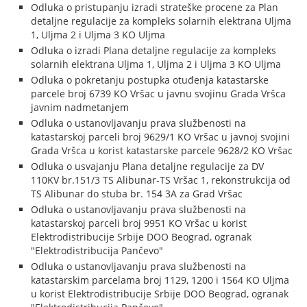
Odluka o pristupanju izradi strateške procene za Plan
detaljne regulacije za kompleks solarnih elektrana Uljma
1, Uljma 2 i Uljma 3 KO Uljma
Odluka o izradi Plana detaljne regulacije za kompleks
solarnih elektrana Uljma 1, Uljma 2 i Uljma 3 KO Uljma
Odluka o pokretanju postupka otuđenja katastarske
parcele broj 6739 KO Vršac u javnu svojinu Grada Vršca
javnim nadmetanjem
Odluka o ustanovljavanju prava službenosti na
katastarskoj parceli broj 9629/1 KO Vršac u javnoj svojini
Grada Vršca u korist katastarske parcele 9628/2 KO Vršac
Odluka o usvajanju Plana detaljne regulacije za DV
110KV br.151/3 TS Alibunar-TS Vršac 1, rekonstrukcija od
TS Alibunar do stuba br. 154 3A za Grad Vršac
Odluka o ustanovljavanju prava službenosti na
katastarskoj parceli broj 9951 KO Vršac u korist
Elektrodistribucije Srbije DOO Beograd, ogranak
"Elektrodistribucija Pančevo"
Odluka o ustanovljavanju prava službenosti na
katastarskim parcelama broj 1129, 1200 i 1564 KO Uljma
u korist Elektrodistribucije Srbije DOO Beograd, ogranak