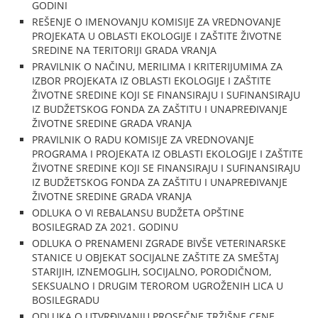
GODINI
REŠENJE O IMENOVANJU KOMISIJE ZA VREDNOVANJE
PROJEKATA U OBLASTI EKOLOGIJE I ZAŠTITE ŽIVOTNE
SREDINE NA TERITORIJI GRADA VRANJA
PRAVILNIK O NAČINU, MERILIMA I KRITERIJUMIMA ZA
IZBOR PROJEKATA IZ OBLASTI EKOLOGIJE I ZAŠTITE
ŽIVOTNE SREDINE KOJI SE FINANSIRAJU I SUFINANSIRAJU
IZ BUDŽETSKOG FONDA ZA ZAŠTITU I UNAPREĐIVANJE
ŽIVOTNE SREDINE GRADA VRANJA
PRAVILNIK O RADU KOMISIJE ZA VREDNOVANJE
PROGRAMA I PROJEKATA IZ OBLASTI EKOLOGIJE I ZAŠTITE
ŽIVOTNE SREDINE KOJI SE FINANSIRAJU I SUFINANSIRAJU
IZ BUDŽETSKOG FONDA ZA ZAŠTITU I UNAPREĐIVANJE
ŽIVOTNE SREDINE GRADA VRANJA
ODLUKA O VI REBALANSU BUDŽETA OPŠTINE
BOSILEGRAD ZA 2021. GODINU
ODLUKA O PRENAMENI ZGRADE BIVŠE VETERINARSKE
STANICE U OBJEKAT SOCIJALNE ZAŠTITE ZA SMEŠTAJ
STARIJIH, IZNEMOGLIH, SOCIJALNO, PORODIČNOM,
SEKSUALNO I DRUGIM TEROROM UGROŽENIH LICA U
BOSILEGRADU
ODLUKA O UTVRĐIVANJU PROSEČNE TRŽIŠNE CENE