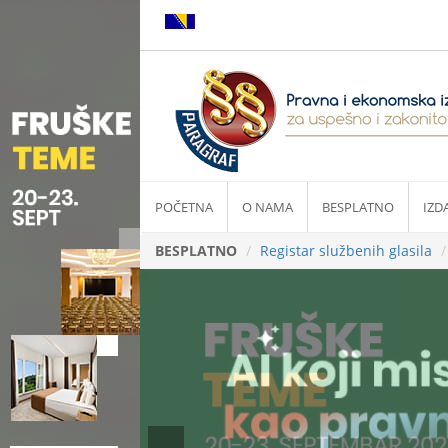
POČETNA
O NAMA
BESPLATNO
IZD
BESPLATNO
Registar službenih glasila