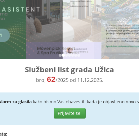
Službeni list grada Užica
62
broj
/2025 od 11.12.2025.
Alarm za glasila
kako bismo Vas obavestili kada je objavljeno novo s
Prijavite se!
ata: