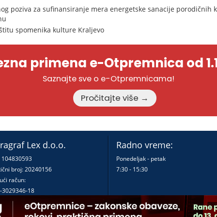
og poziva za sufinansiranje mera energetske sanacije porodičnih kuć
nu
titu spomenika kulture Kraljevo
zna primena e-Otpremnica od 1.1
Saznajte sve o e-Otpremnicama!
Pročitajte više →
ragraf Lex d.o.o.
Radno vreme:
: 104830593
Ponedeljak - petak
ični broj: 20240156
7:30 - 15:30
ući račun:
-3029346-18
-0000000380290-23