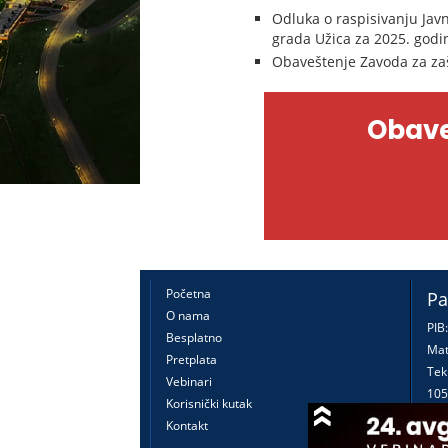
Odluka o raspisivanju Javn
grada Užica za 2025. godi
Obaveštenje Zavoda za zaš
Obave
Početna
Pa
O nama
PIB
Besplatno
Mat
Pretplata
Tek
Vebinari
105
Korisnički kutak
160
Kontakt