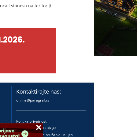
a i stanova na teritoriji
.2026.
Kontaktirajte nas:
online@paragraf.rs
Politika privatnosti
Politika pružanja usluga
Praktična pravila pružanja usluga