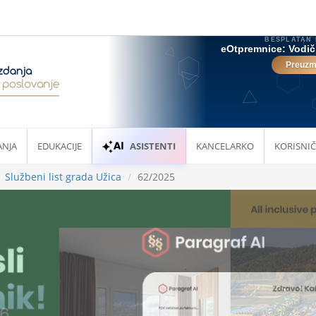
ANJA
EDUKACIJE
ASISTENTI
KANCELARKO
KORISNIČ
Službeni list grada Užica
62/2025