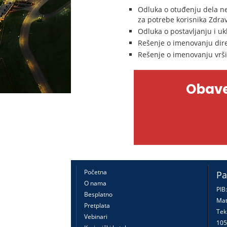
Odluka o otuđenju dela ne
za potrebe korisnika Zdra
Odluka o postavljanju i u
Rešenje o imenovanju direk
Rešenje o imenovanju vrši
Obave
Početna
Pa
O nama
PIB
Besplatno
Mat
Pretplata
Tek
Vebinari
105