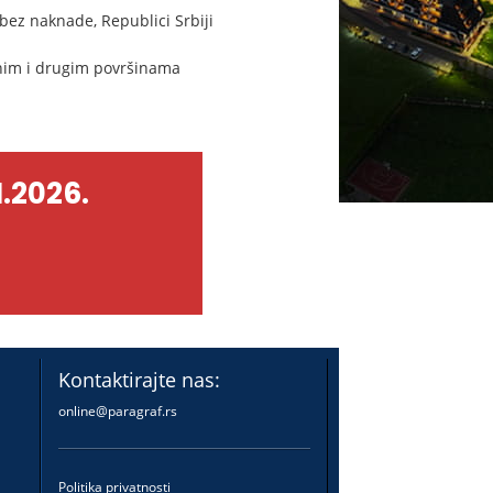
ez naknade, Republici Srbiji
vnim i drugim površinama
.2026.
Kontaktirajte nas:
online@paragraf.rs
Politika privatnosti