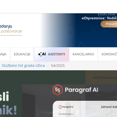
ANJA
EDUKACIJE
ASISTENTI
KANCELARKO
KORISNIČ
Službeni list grada Užica
54/2025