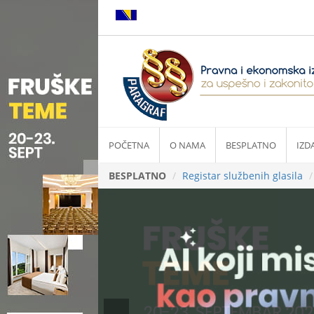
POČETNA
O NAMA
BESPLATNO
IZD
BESPLATNO
Registar službenih glasila