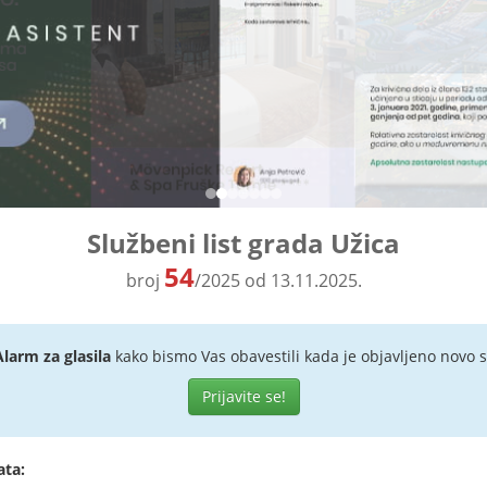
Službeni list grada Užica
54
broj
/2025 od 13.11.2025.
Alarm za glasila
kako bismo Vas obavestili kada je objavljeno novo s
Prijavite se!
ata: