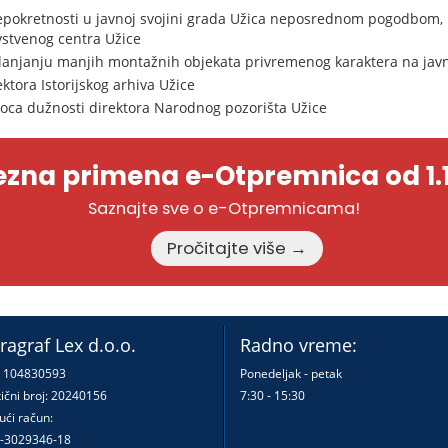
pokretnosti u javnoj svojini grada Užica neposrednom pogodbom, b
vstvenog centra Užice
klanjanju manjih montažnih objekata privremenog karaktera na ja
tora Istorijskog arhiva Užice
oca dužnosti direktora Narodnog pozorišta Užice
zna primena e-Otpremnica od 1.1
Saznajte sve o e-Otpremnicama!
Pročitajte više →
ragraf Lex d.o.o.
Radno vreme:
: 104830593
Ponedeljak - petak
ični broj: 20240156
7:30 - 15:30
ući račun:
-3029346-18