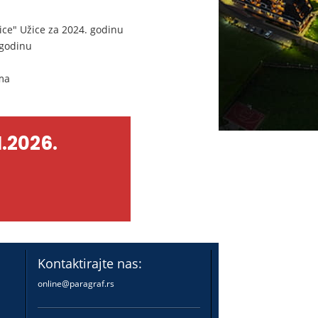
ce" Užice za 2024. godinu
 godinu
ma
.2026.
Kontaktirajte nas:
online@paragraf.rs