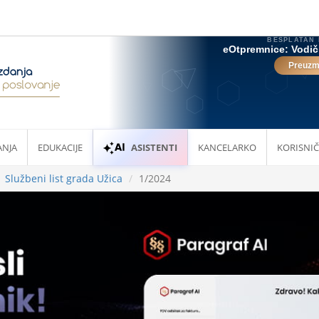
ANJA
EDUKACIJE
ASISTENTI
KANCELARKO
KORISNIČ
Službeni list grada Užica
1/2024