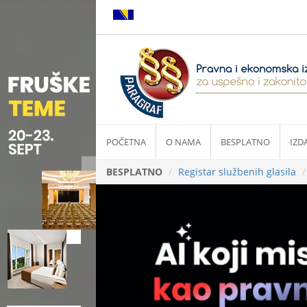
POČETNA
O NAMA
BESPLATNO
IZD
BESPLATNO
Registar službenih glasila