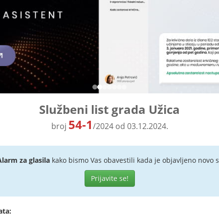
Službeni list grada Užica
54-1
broj
/2024 od 03.12.2024.
Alarm za glasila
kako bismo Vas obavestili kada je objavljeno novo s
Prijavite se!
ata: