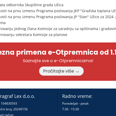
ta odbornika Skupštine grada Užica
osti na prvu izmenu Programa poslovanja JKP "Gradska toplana Uži
osti na prvu izmenu Programa poslovanja JP "Stan" Užice za 2024.
ama
novanju jednog člana Komisije za saradnju sa opštinama i gradovi
enovanju sekretara Komisije za planove
zna primena e-Otpremnica od 1.1
Saznajte sve o e-Otpremnicama!
Pročitajte više →
ragraf Lex d.o.o.
Radno vreme:
: 104830593
Ponedeljak - petak
ični broj: 20240156
7:30 - 15:30
ući račun: