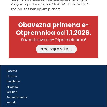
Programa poslovanja JKP "Bioktoš" Užice za 2024.
godinu, sa finansijskim planom
Obavezna primena e-
Otpremnica od 1.1.2026.
Saznajte sve o e-Otpremnicama!
Pročitajte više →
Početna
O nama
Besplatno
Pretplata
Vebinari
Korisnički kutak
Kontakt