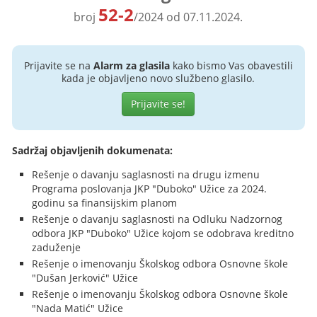
52-2
broj
/2024 od 07.11.2024.
Prijavite se na
Alarm za glasila
kako bismo Vas obavestili
kada je objavljeno novo službeno glasilo.
Prijavite se!
Sadržaj objavljenih dokumenata:
Rešenje o davanju saglasnosti na drugu izmenu
Programa poslovanja JKP "Duboko" Užice za 2024.
godinu sa finansijskim planom
Rešenje o davanju saglasnosti na Odluku Nadzornog
odbora JKP "Duboko" Užice kojom se odobrava kreditno
zaduženje
Rešenje o imenovanju Školskog odbora Osnovne škole
"Dušan Jerković" Užice
Rešenje o imenovanju Školskog odbora Osnovne škole
"Nada Matić" Užice