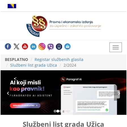
BESPLATNO
Registar službenih glasila
Službeni list grada Užica
2/2024
Službeni list grada Užica