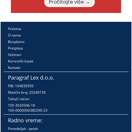
Pročitajte više →
Početna
O nama
Besplatno
Pretplata
Vebinari
Korisnički kutak
Kontakt
Paragraf Lex d.o.o.
PIB: 104830593
Matični broj: 20240156
Tekući račun:
105-3029346-18
160-0000000380290-23
Radno vreme:
Ponedeljak - petak