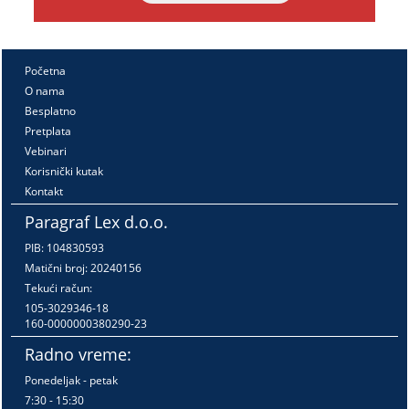
Početna
O nama
Besplatno
Pretplata
Vebinari
Korisnički kutak
Kontakt
Paragraf Lex d.o.o.
PIB: 104830593
Matični broj: 20240156
Tekući račun:
105-3029346-18
160-0000000380290-23
Radno vreme:
Ponedeljak - petak
7:30 - 15:30