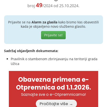
49
broj
/2024 od 25.10.2024.
Prijavite se na
Alarm za glasila
kako bismo Vas obavestili
kada je objavljeno novo službeno glasilo.
Prijavite se!
Sadržaj objavljenih dokumenata:
Pravilnik o stambenom zbrinjavanju na teritoriji grada
Užica
Obavezna primena e-
Otpremnica od 1.1.2026.
Saznajte sve o e-Otpremnicama!
Pročitajte više →