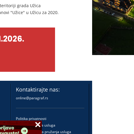
ritoriji grada Užica
novi "Užice" u Užicu za 2020.
.2026.
Kontaktirajte nas:
online@paragraf.rs
Politika privatnosti
Politika pružanja usluga
Praktična pravila pružanja usluga