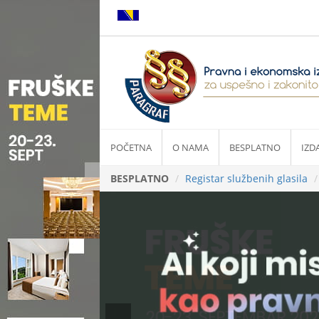
POČETNA
O NAMA
BESPLATNO
IZD
BESPLATNO
Registar službenih glasila