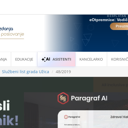
ANJA
EDUKACIJE
ASISTENTI
KANCELARKO
KORISNIČ
Službeni list grada Užica
48/2019