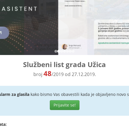
Službeni list grada Užica
48
broj
/2019 od 27.12.2019.
Alarm za glasila
kako bismo Vas obavestili kada je objavljeno novo s
Prijavite se!
ata: