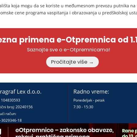
ališta koja mogu da se koriste u međumesnom prevozu putnika na te
omske cene programa vaspitanja i obrazovanja u predškolskoj usta
zna primena e-Otpremnica od 1.1
Saznajte sve o e-Otpremnicama!
Pročitajte više →
ragraf Lex d.o.o.
Radno vreme:
: 104830593
Ponedeljak - petak
ični broj: 20240156
7:30 - 15:30
ući račun:
-3029346-18
-0000000380290-23