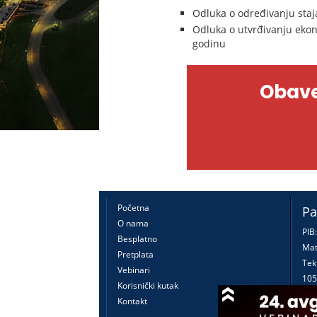
Odluka o određivanju staj
Odluka o utvrđivanju ekon
godinu
Obave
Početna
Pa
O nama
PIB
Besplatno
Mat
Pretplata
Tek
Vebinari
105
Korisnički kutak
160
Kontakt