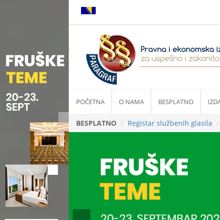
POČETNA
O NAMA
BESPLATNO
IZD
BESPLATNO
Registar službenih glasila