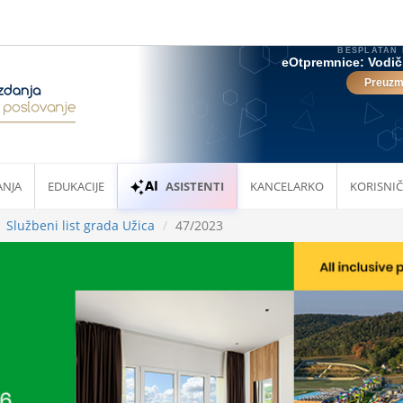
ANJA
EDUKACIJE
ASISTENTI
KANCELARKO
KORISNIČ
Službeni list grada Užica
47/2023