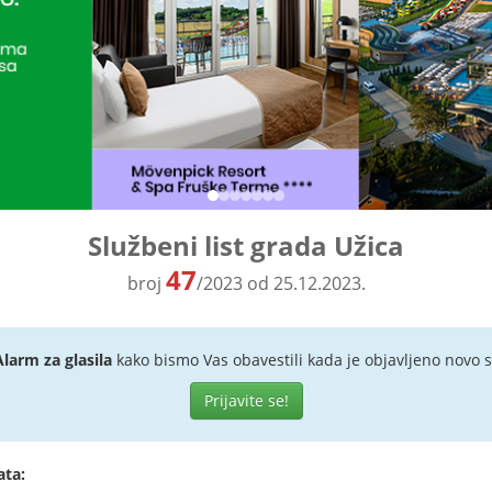
Službeni list grada Užica
47
broj
/2023 od 25.12.2023.
Alarm za glasila
kako bismo Vas obavestili kada je objavljeno novo s
Prijavite se!
ata: